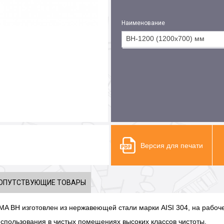
Наименование
ВН-1200 (1200х700) мм
ВН-1200 (1200х700) мм
Версия для печати
ОПУТСТВУЮЩИЕ ТОВАРЫ
MA ВН изготовлен из нержавеющей стали марки AISI 304, на рабоч
спользования в чистых помещениях высоких классов чистоты.