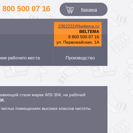
 800 500 07 16
Корзина
2362222@beltema.ru
BELTEMA
8 800 500 07 16
ул. Первомайская, 1А
ие рабочего места
Производство
жавеющей стали марки AISI 304, на рабочей
И.
 чистых помещениях высоких классов чистоты.