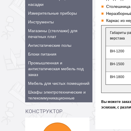
насадки
Столешница 
Измерительные приборы
Неразборный
Каркас из н
Инструменты
Магазины (стеллажи) для
Габариты ра
печатных плат
верстака
Антистатические полы
ВН-1200
Блоки питания
Промышленная и
ВН-1500
антистатическая мебель под
заказ
ВН-1800
Мебель для чистых помещений
Шкафы электротехнические и
телекоммуникационные
Вы можете заказ
эскизам, c разл
КОНСТРУКТОР