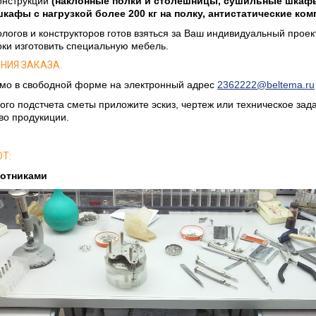
онструкции
(наклонные полки и столешницы, сушильные шкафы
 шкафы с нагрузкой более 200 кг на полку, антистатические ком
логов и конструкторов готов взяться за Ваш индивидуальный проект
ки изготовить специальную мебель.
НИЯ ЗАКАЗА.
мо в свободной форме на электронный адрес
2362222@beltema.ru
ого подстчета сметы приложите эскиз, чертеж или техническое за
во продукиции.
Т:
котниками