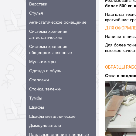
Реализованы к
Верстаки
более 500 кг,
Стулья
Наш штат техно
кратчайшие сро
Антистатическое оснащение
ДЛЯ ОФОРМЛЕ
Системы хранения
Напишите пись
антистатические
Для более точн
Системы хранения
высокое качест
общепромышленные
Мультиметры
ОБРАЗЦЫ РАБО
Одежда и обувь
Стол с подло
Стеллажи
Стойки, тележки
Тумбы
Шкафы
Шкафы металлические
Дымоуловители
Паяльные станции, паяльные