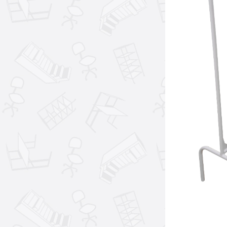
____________