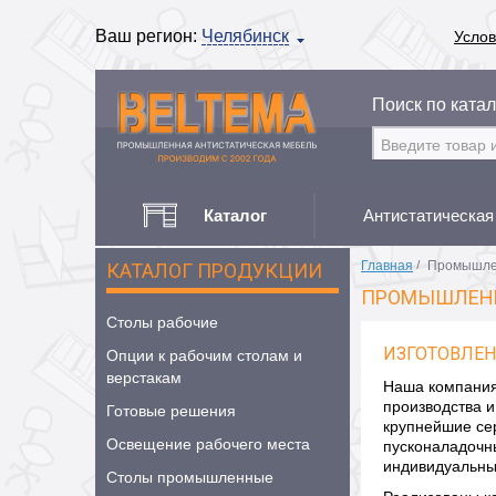
Ваш регион:
Челябинск
Услов
Поиск по катал
Каталог
Антистатическая
Главная
/
Промышлен
КАТАЛОГ ПРОДУКЦИИ
ПРОМЫШЛЕНН
Столы рабочие
ИЗГОТОВЛЕН
Опции к рабочим столам и
верстакам
Наша компания
производства 
Готовые решения
крупнейшие сер
Освещение рабочего места
пусконаладочны
индивидуальн
Столы промышленные