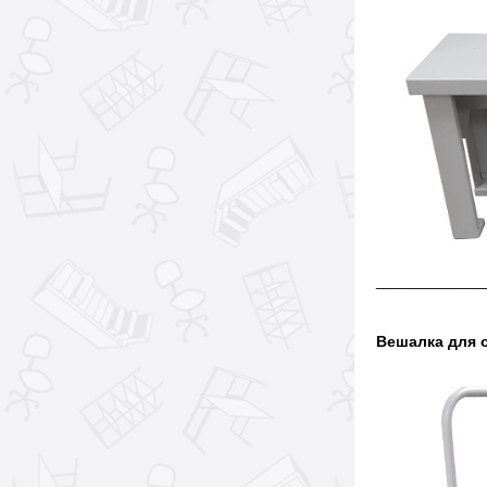
____________
Вешалка для 