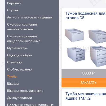
Верстаки
Стулья
Тумба подвесная для
Антистатическое оснащение
столов С5
Системы хранения
антистатические
Системы хранения
общепромышленные
Мультиметры
Одежда и обувь
Стеллажи
Стойки, тележки
8030
Р
–
Тумбы
ЗАКАЗАТЬ
Шкафы
Шкафы металлические
Тумба металлическая
Дымоуловители
ящика ТМ.1.2
Паяльные станции, паяльные