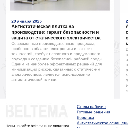
29 января 2025
2
Антистатическая плитка на
производстве: гарант безопасности и
защита от статического электричества
Современные производственные процессы,
особенно в области электроники и высоких
В
технологий, требуют сложного и продуманного
п
подхода к созданию безопасной рабочей среды.
а
Одним из наиболее эффективных решений для
н
минимизации рисков, связанных с статическим
р
электричеством, является использование
з
антистатической плитки.
п
э
к
Столы рабочие
Готовые решения
Верстаки
Антистатическое оснащен
Цены на сайте beltema.ru не являются