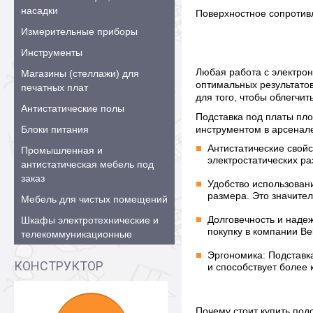
насадки
Поверхностное сопротив
Измерительные приборы
Инструменты
Любая работа с электрон
Магазины (стеллажи) для
оптимальных результатов
печатных плат
для того, чтобы облегчи
Антистатические полы
Подставка под платы пл
Блоки питания
инструментом в арсенал
Антистатические свой
Промышленная и
электростатических ра
антистатическая мебель под
заказ
Удобство использовани
размера. Это значите
Мебель для чистых помещений
Долговечность и надеж
Шкафы электротехнические и
покупку в компании B
телекоммуникационные
Эргономика: Подставк
КОНСТРУКТОР
и способствует более
Почему стоит купить под