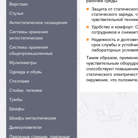
рабочей среды:
Верстаки
Защита от статическог
Стулья
статического заряда,
чувствительной техник
Антистатическое оснащение
Удобство и комфорт: 
Системы хранения
сотрудников и снижае
антистатические
Надежность и долгове
срок службы и устойчи
Системы хранения
лабораторных условия
общепромышленные
Таким образом, применен
Мультиметры
чувствительным оборудо
способствуют повышению
Одежда и обувь
статического электричес
окружение, что положите
Стеллажи
Стойки, тележки
Тумбы
Шкафы
Шкафы металлические
Дымоуловители
Паяльные станции, паяльные