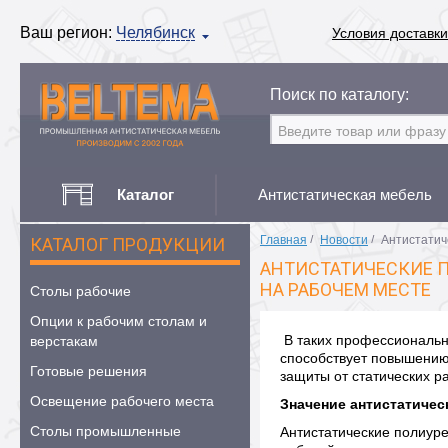
Ваш регион:
Челябинск
Условия доставки
Поиск по каталогу:
Каталог
Антистатическая мебель
Главная
/
Новости
/
Антистатич
КАТАЛОГ ПРОДУКЦИИ
АНТИСТАТИЧЕСКИЕ П
НА РАБОЧЕМ МЕСТЕ
Столы рабочие
Опции к рабочим столам и
В таких профессиональны
верстакам
способствует повышению 
Готовые решения
защиты от статических р
Освещение рабочего места
Значение антистатичес
Столы промышленные
Антистатические полиур