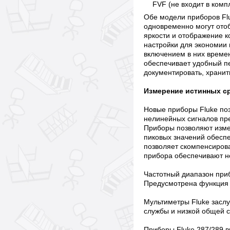
FVF (не входит в компл
Обе модели приборов Flu
одновременно могут ото
яркости и отображение 
настройки для экономии
включением в них време
обеспечивает удобный п
документировать, хранит
Измерение истинных ср
Новые приборы Fluke поз
нелинейных сигналов пр
Приборы позволяют измер
пиковых значений обесп
позволяет скомпенсиров
прибора обеспечивают не
Частотный диапазон приб
Предусмотрена функция 
Мультиметры Fluke заслу
службы и низкой общей 
Приборы Fluke 287/289 