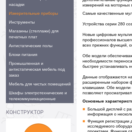
насадки
измерений на моторных 
Измерительные приборы
Самые качественные мул
Инструменты
Устройства серии 280 с
Магазины (стеллажи) для
Новые цифровые мультим
печатных плат
профессионалов высшего
всех прежних функций, 
Антистатические полы
Блоки питания
Обе модели обеспечиваю
необходимости переноса
Промышленная и
быстрее устанавливать н
антистатическая мебель под
заказ
Данные отображаются на
расширенным набором фу
Мебель для чистых помещений
клавишами. Обе модели 
Шкафы электротехнические и
позволяют просматриват
телекоммуникационные
Основные характеристи
Большой дисплей с ра
КОНСТРУКТОР
информация о несколь
Функция регистрации 
исследуемого оборудо
проектами. Функция о