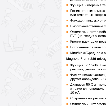
Функция измерения т
Режим относительных 
или емкостных сопрот
Фиксация пиковых зна
Высококачественные т
Оптический интерфейс
FVF (не входит в компл
Кнопки навигации поз
Встроенная память по
Мин/Макс/Среднее с о
Модель Fluke 289 обл
Функция LoZ Volts. Вх
рекомендуемый режим 
Фильтр низких частот 
другом оборудовании 
Диапазон 50 Ом - пол
а также для определе
10 мА.
Сохраненным результа
Оптический интерфейс