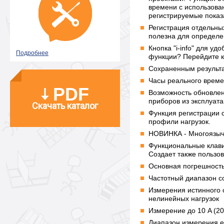
времени с использова
регистрируемые показ
Регистрация отдельны
полезна для определе
Кнопка "i-info" для у
Подробнее
функции? Перейдите к 
Сохраненным результа
Часы реального време
PDF
Возможность обновлен
приборов из эксплуат
Скачать каталог
Функция регистрации 
профили нагрузок.
НОВИНКА - Многоязы
Функциональные клави
Создает также пользо
Основная погрешность
Частотный диапазон с
Измерения истинного 
нелинейных нагрузок
Измерение до 10 A (20
Диапазон измерения е